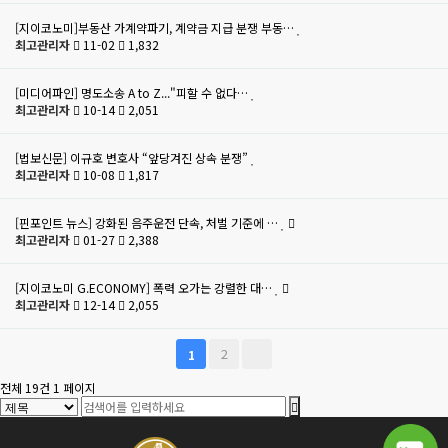
[지이코노미]부동산 가계약파기, 계약금 지급 분쟁 부동…
최고관리자
11-02
1,832
[미디어파인] 명도소송 A to Z..."피할 수 없다…
최고관리자
10-14
2,051
[법보신문] 이규호 변호사 “앞당겨진 상속 분쟁”
최고관리자
10-08
1,817
[핀포인트 뉴스] 강화된 음주운전 단속, 처벌 기준에 …
최고관리자
01-27
2,388
[지이코노미 G.ECONOMY] 폭력 오가는 강렬한 대…
최고관리자
12-14
2,055
2
1
전체 19건
1 페이지